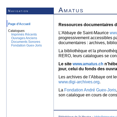
Amatus
Navigation
Page d’Accueil
Ressources documentaires de
Catalogues
L’Abbaye de Saint-Maurice
www
Imprimés Récents
progressivement accessibles p
Ouvrages Anciens
Documents Sonores
documentaires : archives, bibl
Fondation Guex-Joris
La bibliothèque et la phonothèq
RERO, leurs catalogues se con
Le site
www.amatus.ch
n’hébe
jour, celui du fonds des ouvr
Les archives de l’Abbaye ont le
www.digi-archives.org
.
La
Fondation André Guex-Joris
son catalogue en cours de const
Bibliothèque de St Maurice –
biblio@stmaurice.