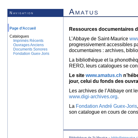
Amatus
Navigation
Page d’Accueil
Ressources documentaires de
Catalogues
L’Abbaye de Saint-Maurice
www
Imprimés Récents
progressivement accessibles p
Ouvrages Anciens
Documents Sonores
documentaires : archives, bibl
Fondation Guex-Joris
La bibliothèque et la phonothèq
RERO, leurs catalogues se con
Le site
www.amatus.ch
n’hébe
jour, celui du fonds des ouvr
Les archives de l’Abbaye ont le
www.digi-archives.org
.
La
Fondation André Guex-Joris
son catalogue en cours de const
Bibliothèque de St Maurice –
biblio@stmaurice.