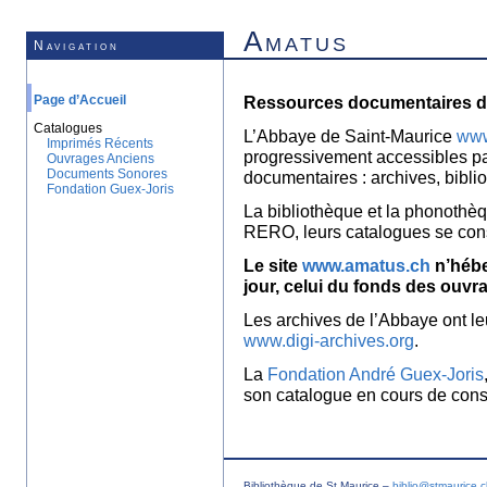
Amatus
Navigation
Page d’Accueil
Ressources documentaires de
Catalogues
L’Abbaye de Saint-Maurice
www
Imprimés Récents
progressivement accessibles p
Ouvrages Anciens
Documents Sonores
documentaires : archives, bibl
Fondation Guex-Joris
La bibliothèque et la phonothèq
RERO, leurs catalogues se con
Le site
www.amatus.ch
n’hébe
jour, celui du fonds des ouvr
Les archives de l’Abbaye ont le
www.digi-archives.org
.
La
Fondation André Guex-Joris
son catalogue en cours de const
Bibliothèque de St Maurice –
biblio@stmaurice.