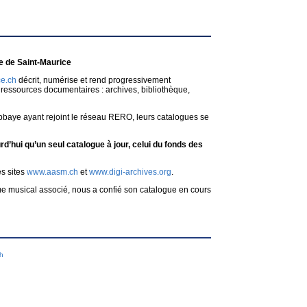
 de Saint-Maurice
e.ch
décrit, numérise et rend progressivement
ressources documentaires : archives, bibliothèque,
bbaye ayant rejoint le réseau RERO, leurs catalogues se
d’hui qu’un seul catalogue à jour, celui du fonds des
es sites
www.aasm.ch
et
www.digi-archives.org
.
me musical associé, nous a confié son catalogue en cours
ch