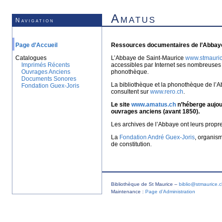
Amatus
Navigation
Page d’Accueil
Ressources documentaires de l’Abbaye
Catalogues
L’Abbaye de Saint-Maurice
www.stmauric
Imprimés Récents
accessibles par Internet ses nombreuses 
Ouvrages Anciens
phonothèque.
Documents Sonores
La bibliothèque et la phonothèque de l’A
Fondation Guex-Joris
consultent sur
www.rero.ch
.
Le site
www.amatus.ch
n’héberge aujour
ouvrages anciens (avant 1850).
Les archives de l’Abbaye ont leurs propr
La
Fondation André Guex-Joris
, organis
de constitution.
Bibliothèque de St Maurice –
biblio@stmaurice.
Maintenance :
Page d’Administration