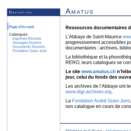
Amatus
Navigation
Page d’Accueil
Ressources documentaires de
Catalogues
L’Abbaye de Saint-Maurice
www
Imprimés Récents
progressivement accessibles p
Ouvrages Anciens
Documents Sonores
documentaires : archives, bibl
Fondation Guex-Joris
La bibliothèque et la phonothèq
RERO, leurs catalogues se con
Le site
www.amatus.ch
n’hébe
jour, celui du fonds des ouvr
Les archives de l’Abbaye ont le
www.digi-archives.org
.
La
Fondation André Guex-Joris
son catalogue en cours de const
Bibliothèque de St Maurice –
biblio@stmaurice.