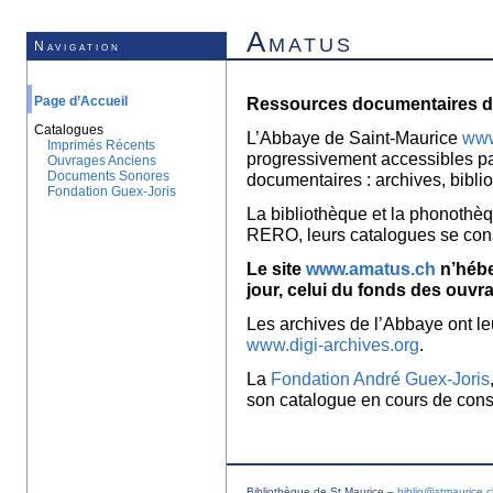
Amatus
Navigation
Page d’Accueil
Ressources documentaires de
Catalogues
L’Abbaye de Saint-Maurice
www
Imprimés Récents
progressivement accessibles p
Ouvrages Anciens
Documents Sonores
documentaires : archives, bibl
Fondation Guex-Joris
La bibliothèque et la phonothèq
RERO, leurs catalogues se con
Le site
www.amatus.ch
n’hébe
jour, celui du fonds des ouvr
Les archives de l’Abbaye ont le
www.digi-archives.org
.
La
Fondation André Guex-Joris
son catalogue en cours de const
Bibliothèque de St Maurice –
biblio@stmaurice.