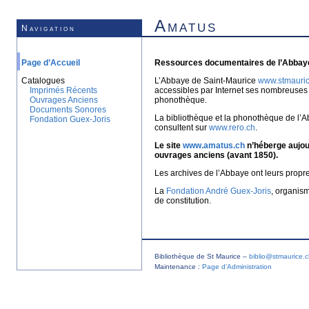
Amatus
Navigation
Page d’Accueil
Ressources documentaires de l’Abbaye
Catalogues
L’Abbaye de Saint-Maurice
www.stmauric
Imprimés Récents
accessibles par Internet ses nombreuses 
Ouvrages Anciens
phonothèque.
Documents Sonores
La bibliothèque et la phonothèque de l’A
Fondation Guex-Joris
consultent sur
www.rero.ch
.
Le site
www.amatus.ch
n’héberge aujour
ouvrages anciens (avant 1850).
Les archives de l’Abbaye ont leurs propr
La
Fondation André Guex-Joris
, organis
de constitution.
Bibliothèque de St Maurice –
biblio@stmaurice.
Maintenance :
Page d’Administration