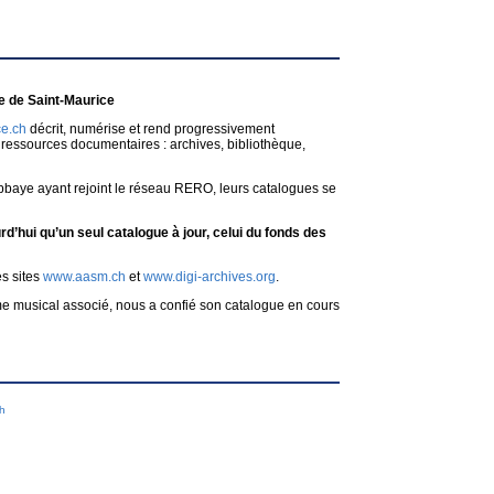
 de Saint-Maurice
e.ch
décrit, numérise et rend progressivement
ressources documentaires : archives, bibliothèque,
bbaye ayant rejoint le réseau RERO, leurs catalogues se
d’hui qu’un seul catalogue à jour, celui du fonds des
es sites
www.aasm.ch
et
www.digi-archives.org
.
me musical associé, nous a confié son catalogue en cours
ch