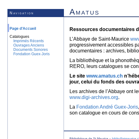
Amatus
Navigation
Page d’Accueil
Ressources documentaires de
Catalogues
L’Abbaye de Saint-Maurice
www
Imprimés Récents
progressivement accessibles p
Ouvrages Anciens
Documents Sonores
documentaires : archives, bibl
Fondation Guex-Joris
La bibliothèque et la phonothèq
RERO, leurs catalogues se con
Le site
www.amatus.ch
n’hébe
jour, celui du fonds des ouvr
Les archives de l’Abbaye ont le
www.digi-archives.org
.
La
Fondation André Guex-Joris
son catalogue en cours de const
Bibliothèque de St Maurice –
biblio@stmaurice.