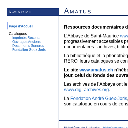
Amatus
Navigation
Page d’Accueil
Ressources documentaires de
Catalogues
L’Abbaye de Saint-Maurice
www
Imprimés Récents
progressivement accessibles p
Ouvrages Anciens
Documents Sonores
documentaires : archives, bibl
Fondation Guex-Joris
La bibliothèque et la phonothèq
RERO, leurs catalogues se con
Le site
www.amatus.ch
n’hébe
jour, celui du fonds des ouvr
Les archives de l’Abbaye ont le
www.digi-archives.org
.
La
Fondation André Guex-Joris
son catalogue en cours de const
Bibliothèque de St Maurice –
biblio@stmaurice.