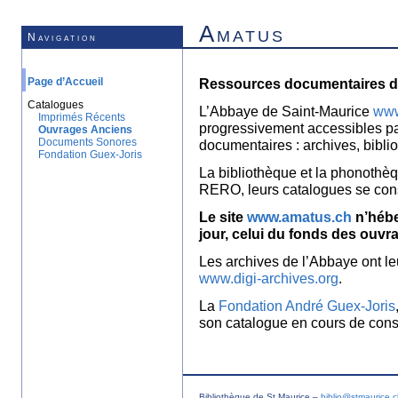
Amatus
Navigation
Page d’Accueil
Ressources documentaires de
Catalogues
L’Abbaye de Saint-Maurice
www
Imprimés Récents
progressivement accessibles p
Ouvrages Anciens
Documents Sonores
documentaires : archives, bibl
Fondation Guex-Joris
La bibliothèque et la phonothèq
RERO, leurs catalogues se con
Le site
www.amatus.ch
n’hébe
jour, celui du fonds des ouvr
Les archives de l’Abbaye ont le
www.digi-archives.org
.
La
Fondation André Guex-Joris
son catalogue en cours de const
Bibliothèque de St Maurice –
biblio@stmaurice.