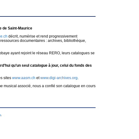
 de Saint-Maurice
e.ch
décrit, numérise et rend progressivement
ressources documentaires : archives, bibliothèque,
bbaye ayant rejoint le réseau RERO, leurs catalogues se
d’hui qu’un seul catalogue à jour, celui du fonds des
es sites
www.aasm.ch
et
www.digi-archives.org
.
me musical associé, nous a confié son catalogue en cours
ch