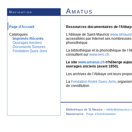
Amatus
Navigation
Page d’Accueil
Ressources documentaires de l’Abbaye
Catalogues
L’Abbaye de Saint-Maurice
www.stmauric
Imprimés Récents
accessibles par Internet ses nombreuses 
Ouvrages Anciens
phonothèque.
Documents Sonores
La bibliothèque et la phonothèque de l’A
Fondation Guex-Joris
consultent sur
www.rero.ch
.
Le site
www.amatus.ch
n’héberge aujour
ouvrages anciens (avant 1850).
Les archives de l’Abbaye ont leurs propr
La
Fondation André Guex-Joris
, organis
de constitution.
Bibliothèque de St Maurice –
biblio@stmaurice.
Maintenance :
Page d’Administration