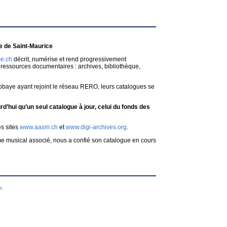
 de Saint-Maurice
e.ch
décrit, numérise et rend progressivement
ressources documentaires : archives, bibliothèque,
bbaye ayant rejoint le réseau RERO, leurs catalogues se
d’hui qu’un seul catalogue à jour, celui du fonds des
es sites
www.aasm.ch
et
www.digi-archives.org
.
me musical associé, nous a confié son catalogue en cours
ch