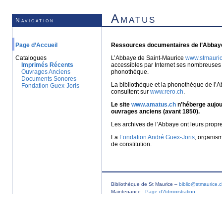
Amatus
Navigation
Page d’Accueil
Ressources documentaires de l’Abbaye
Catalogues
L’Abbaye de Saint-Maurice
www.stmauric
Imprimés Récents
accessibles par Internet ses nombreuses 
Ouvrages Anciens
phonothèque.
Documents Sonores
La bibliothèque et la phonothèque de l’A
Fondation Guex-Joris
consultent sur
www.rero.ch
.
Le site
www.amatus.ch
n’héberge aujour
ouvrages anciens (avant 1850).
Les archives de l’Abbaye ont leurs propr
La
Fondation André Guex-Joris
, organis
de constitution.
Bibliothèque de St Maurice –
biblio@stmaurice.
Maintenance :
Page d’Administration