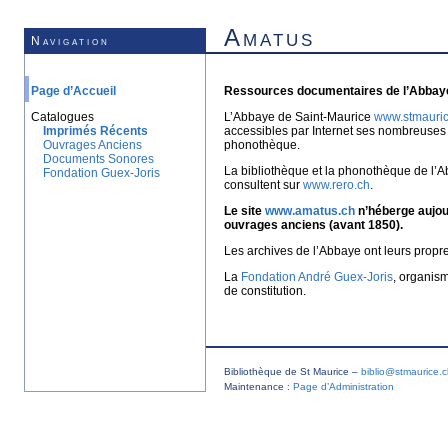
Amatus
Navigation
Page d’Accueil
Ressources documentaires de l’Abbaye
Catalogues
L’Abbaye de Saint-Maurice
www.stmauric
Imprimés Récents
accessibles par Internet ses nombreuses 
Ouvrages Anciens
phonothèque.
Documents Sonores
La bibliothèque et la phonothèque de l’A
Fondation Guex-Joris
consultent sur
www.rero.ch
.
Le site
www.amatus.ch
n’héberge aujour
ouvrages anciens (avant 1850).
Les archives de l’Abbaye ont leurs propr
La
Fondation André Guex-Joris
, organis
de constitution.
Bibliothèque de St Maurice –
biblio@stmaurice.
Maintenance :
Page d’Administration