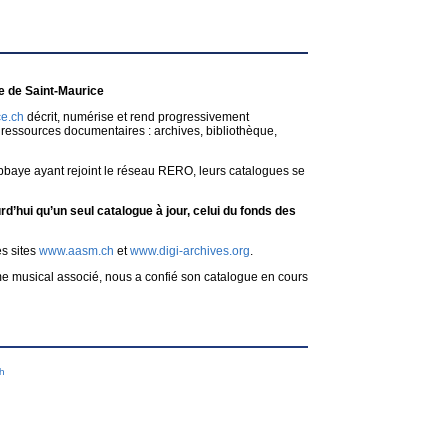
 de Saint-Maurice
e.ch
décrit, numérise et rend progressivement
ressources documentaires : archives, bibliothèque,
bbaye ayant rejoint le réseau RERO, leurs catalogues se
d’hui qu’un seul catalogue à jour, celui du fonds des
es sites
www.aasm.ch
et
www.digi-archives.org
.
me musical associé, nous a confié son catalogue en cours
ch