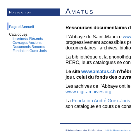
Amatus
Navigation
Page d’Accueil
Ressources documentaires de
Catalogues
L’Abbaye de Saint-Maurice
www
Imprimés Récents
progressivement accessibles p
Ouvrages Anciens
Documents Sonores
documentaires : archives, bibl
Fondation Guex-Joris
La bibliothèque et la phonothèq
RERO, leurs catalogues se con
Le site
www.amatus.ch
n’hébe
jour, celui du fonds des ouvr
Les archives de l’Abbaye ont le
www.digi-archives.org
.
La
Fondation André Guex-Joris
son catalogue en cours de const
Bibliothèque de St Maurice –
biblio@stmaurice.