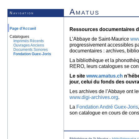
Amatus
Navigation
Page d’Accueil
Ressources documentaires de
Catalogues
L’Abbaye de Saint-Maurice
www
Imprimés Récents
progressivement accessibles p
Ouvrages Anciens
Documents Sonores
documentaires : archives, bibl
Fondation Guex-Joris
La bibliothèque et la phonothèq
RERO, leurs catalogues se con
Le site
www.amatus.ch
n’hébe
jour, celui du fonds des ouvr
Les archives de l’Abbaye ont le
www.digi-archives.org
.
La
Fondation André Guex-Joris
son catalogue en cours de const
Bibliothèque de St Maurice –
biblio@stmaurice.