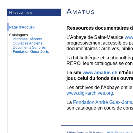
Amatus
Navigation
Page d’Accueil
Ressources documentaires de
Catalogues
L’Abbaye de Saint-Maurice
www
Imprimés Récents
progressivement accessibles p
Ouvrages Anciens
Documents Sonores
documentaires : archives, bibl
Fondation Guex-Joris
La bibliothèque et la phonothèq
RERO, leurs catalogues se con
Le site
www.amatus.ch
n’hébe
jour, celui du fonds des ouvr
Les archives de l’Abbaye ont le
www.digi-archives.org
.
La
Fondation André Guex-Joris
son catalogue en cours de const
Bibliothèque de St Maurice –
biblio@stmaurice.