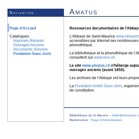
Amatus
Navigation
Page d’Accueil
Ressources documentaires de l’Abbaye
Catalogues
L’Abbaye de Saint-Maurice
www.stmauric
Imprimés Récents
accessibles par Internet ses nombreuses 
Ouvrages Anciens
phonothèque.
Documents Sonores
La bibliothèque et la phonothèque de l’A
Fondation Guex-Joris
consultent sur
www.rero.ch
.
Le site
www.amatus.ch
n’héberge aujour
ouvrages anciens (avant 1850).
Les archives de l’Abbaye ont leurs propr
La
Fondation André Guex-Joris
, organis
de constitution.
Bibliothèque de St Maurice –
biblio@stmaurice.
Maintenance :
Page d’Administration