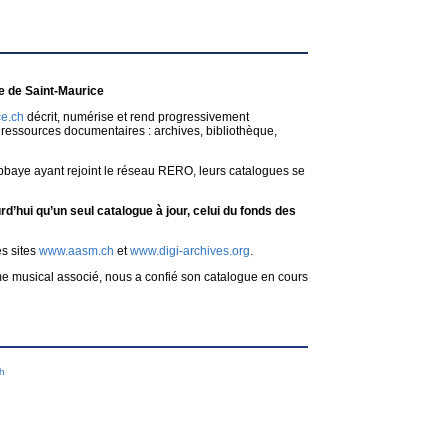
 de Saint-Maurice
e.ch
décrit, numérise et rend progressivement
ressources documentaires : archives, bibliothèque,
bbaye ayant rejoint le réseau RERO, leurs catalogues se
d’hui qu’un seul catalogue à jour, celui du fonds des
es sites
www.aasm.ch
et
www.digi-archives.org
.
me musical associé, nous a confié son catalogue en cours
ch