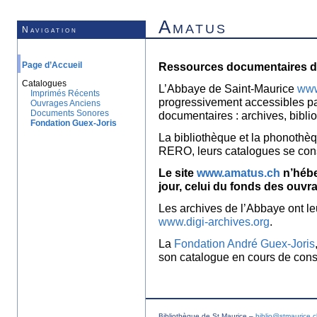
Amatus
Navigation
Page d’Accueil
Ressources documentaires de
Catalogues
L’Abbaye de Saint-Maurice
www
Imprimés Récents
progressivement accessibles p
Ouvrages Anciens
Documents Sonores
documentaires : archives, bibl
Fondation Guex-Joris
La bibliothèque et la phonothèq
RERO, leurs catalogues se con
Le site
www.amatus.ch
n’hébe
jour, celui du fonds des ouvr
Les archives de l’Abbaye ont le
www.digi-archives.org
.
La
Fondation André Guex-Joris
son catalogue en cours de const
Bibliothèque de St Maurice –
biblio@stmaurice.