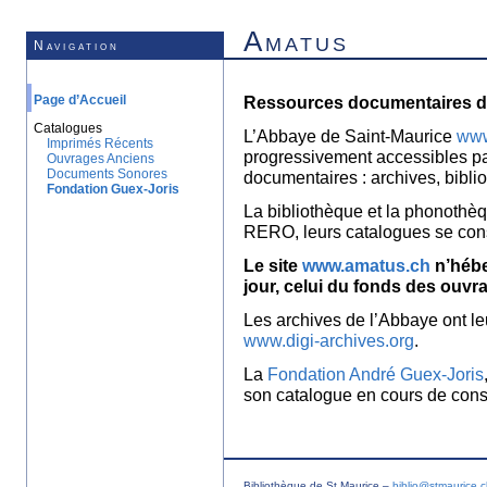
Amatus
Navigation
Page d’Accueil
Ressources documentaires de
Catalogues
L’Abbaye de Saint-Maurice
www
Imprimés Récents
progressivement accessibles p
Ouvrages Anciens
Documents Sonores
documentaires : archives, bibl
Fondation Guex-Joris
La bibliothèque et la phonothèq
RERO, leurs catalogues se con
Le site
www.amatus.ch
n’hébe
jour, celui du fonds des ouvr
Les archives de l’Abbaye ont le
www.digi-archives.org
.
La
Fondation André Guex-Joris
son catalogue en cours de const
Bibliothèque de St Maurice –
biblio@stmaurice.