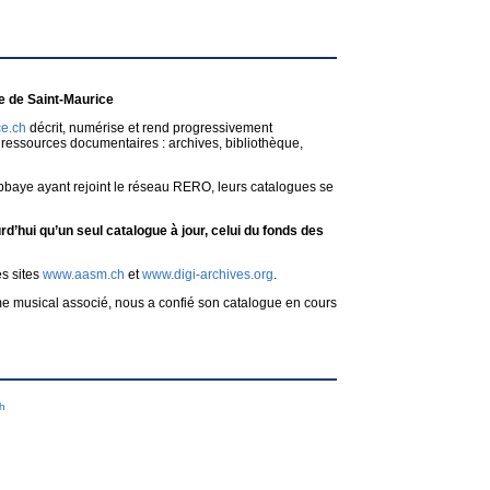
 de Saint-Maurice
e.ch
décrit, numérise et rend progressivement
ressources documentaires : archives, bibliothèque,
bbaye ayant rejoint le réseau RERO, leurs catalogues se
d’hui qu’un seul catalogue à jour, celui du fonds des
es sites
www.aasm.ch
et
www.digi-archives.org
.
me musical associé, nous a confié son catalogue en cours
ch