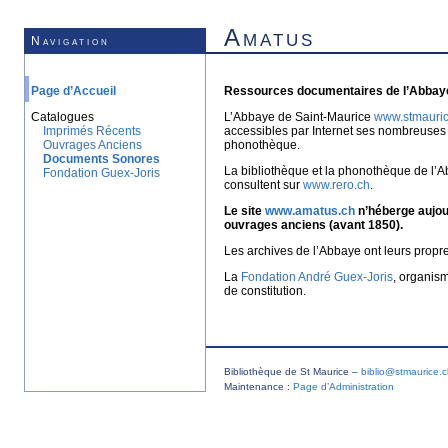
Amatus
Navigation
Page d’Accueil
Ressources documentaires de l’Abbaye
Catalogues
L’Abbaye de Saint-Maurice
www.stmauric
Imprimés Récents
accessibles par Internet ses nombreuses 
Ouvrages Anciens
phonothèque.
Documents Sonores
La bibliothèque et la phonothèque de l’A
Fondation Guex-Joris
consultent sur
www.rero.ch
.
Le site
www.amatus.ch
n’héberge aujour
ouvrages anciens (avant 1850).
Les archives de l’Abbaye ont leurs propr
La
Fondation André Guex-Joris
, organis
de constitution.
Bibliothèque de St Maurice –
biblio@stmaurice.
Maintenance :
Page d’Administration