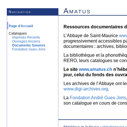
Amatus
Navigation
Page d’Accueil
Ressources documentaires de
Catalogues
L’Abbaye de Saint-Maurice
www
Imprimés Récents
progressivement accessibles p
Ouvrages Anciens
Documents Sonores
documentaires : archives, bibl
Fondation Guex-Joris
La bibliothèque et la phonothèq
RERO, leurs catalogues se con
Le site
www.amatus.ch
n’hébe
jour, celui du fonds des ouvr
Les archives de l’Abbaye ont le
www.digi-archives.org
.
La
Fondation André Guex-Joris
son catalogue en cours de const
Bibliothèque de St Maurice –
biblio@stmaurice.