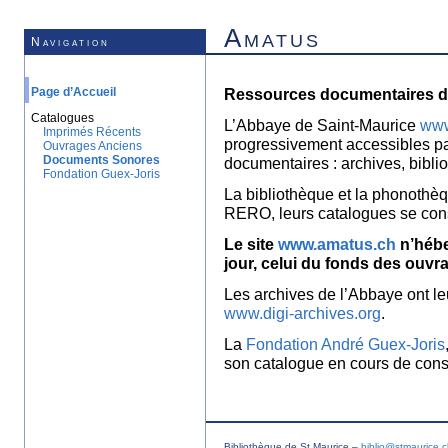
Amatus
Navigation
Page d’Accueil
Ressources documentaires de
Catalogues
L’Abbaye de Saint-Maurice
www
Imprimés Récents
progressivement accessibles p
Ouvrages Anciens
Documents Sonores
documentaires : archives, bibl
Fondation Guex-Joris
La bibliothèque et la phonothèq
RERO, leurs catalogues se con
Le site
www.amatus.ch
n’hébe
jour, celui du fonds des ouvr
Les archives de l’Abbaye ont le
www.digi-archives.org
.
La
Fondation André Guex-Joris
son catalogue en cours de const
Bibliothèque de St Maurice –
biblio@stmaurice.