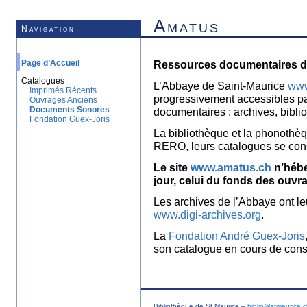
Amatus
Navigation
Page d’Accueil
Ressources documentaires de
Catalogues
L’Abbaye de Saint-Maurice
www
Imprimés Récents
progressivement accessibles p
Ouvrages Anciens
Documents Sonores
documentaires : archives, bibl
Fondation Guex-Joris
La bibliothèque et la phonothèq
RERO, leurs catalogues se con
Le site
www.amatus.ch
n’hébe
jour, celui du fonds des ouvr
Les archives de l’Abbaye ont le
www.digi-archives.org
.
La
Fondation André Guex-Joris
son catalogue en cours de const
Bibliothèque de St Maurice –
biblio@stmaurice.