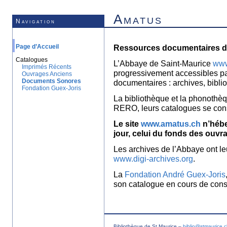
Amatus
Navigation
Page d’Accueil
Ressources documentaires de
Catalogues
L’Abbaye de Saint-Maurice
www
Imprimés Récents
progressivement accessibles p
Ouvrages Anciens
Documents Sonores
documentaires : archives, bibl
Fondation Guex-Joris
La bibliothèque et la phonothèq
RERO, leurs catalogues se con
Le site
www.amatus.ch
n’hébe
jour, celui du fonds des ouvr
Les archives de l’Abbaye ont le
www.digi-archives.org
.
La
Fondation André Guex-Joris
son catalogue en cours de const
Bibliothèque de St Maurice –
biblio@stmaurice.